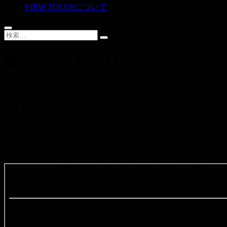
VIEW TOLUSについて
春のパノまつり
今年も桜の季節がやってきました！
昨年撮影してきたものや今年撮影した桜をドドンと一挙にご
東日本を中心に桜の名所をまとめました。
360度写真を見てお出かけのご参考にいかがですか？
下の画像の上でクリック＆ドラックしてください。360°の