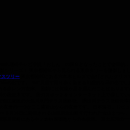
NHK連続テレビ小説「おしん」の舞台となったことで全国的...
影シリーズ！ 東京都港区から見られる東京タワーを撮影しました。
マスツリー
東京都港区にある六本木ヒルズで点灯されたクリスマスツ
日の出です。 360°見渡す限り赤く染まる幻想的な日の出でした。
る赤レンガ倉庫。 函館には何度か足を運んだことはありますが
の桜並木です。 桜のスポットをインターネット上で探していたと
京都江東区の大島川水門テラス連絡橋。 隅田川テラス連続化事業
夜景の一つがここ藻岩山からの夜景です。 日本海石...
12ビ
4日〜８月16日に開催される山形県金山町で行われた金山まつり。 山
梨県身延町にある中ノ倉峠展望地からの本栖湖。 富士五湖の一つ