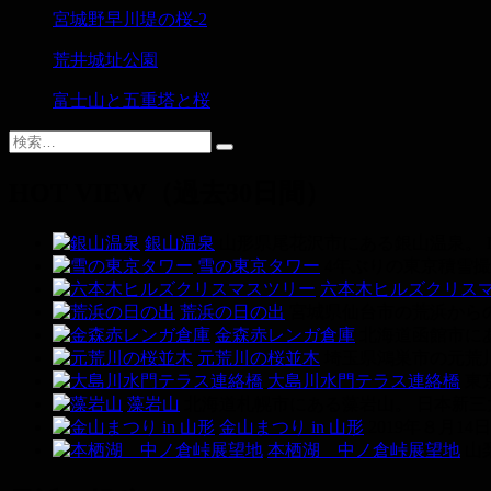
宮城野早川堤の桜-2
荒井城址公園
富士山と五重塔と桜
HOT VIEW（過去30日間）
銀山温泉
山形県尾花沢市にある銀山温泉。 
雪の東京タワー
4年ぶりの東京積雪撮
六本木ヒルズクリス
荒浜の日の出
宮城県仙台市の荒浜からの
金森赤レンガ倉庫
北海道函館市にあ
元荒川の桜並木
埼玉県鴻巣市の元荒川
大島川水門テラス連絡橋
東
藻岩山
北海道札幌市にある藻岩山。 日本新三大
金山まつり in 山形
2019年８月1
本栖湖 中ノ倉峠展望地
山