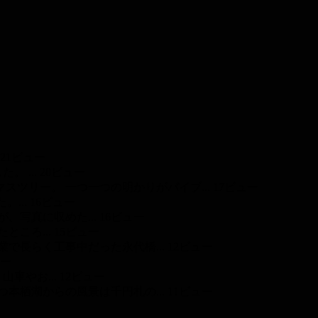
21ビュー
 ...
20ビュー
リー。 一つ一つの明かりがバイブ...
17ビュー
...
16ビュー
、写真に収めた...
16ビュー
ころ...
15ビュー
で長らく工事中だった永代橋...
12ビュー
ュー
車やお...
12ビュー
本栖湖からの風景は千円札の...
11ビュー