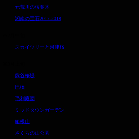
元荒川の桜並木
湘南の宝石2017-2018
※2月中旬
スカイツリーと河津桜
※3月上旬
熊谷桜堤
巴橋
毛利庭園
ミッドタウンガーデン
箱根山
さくらの山公園