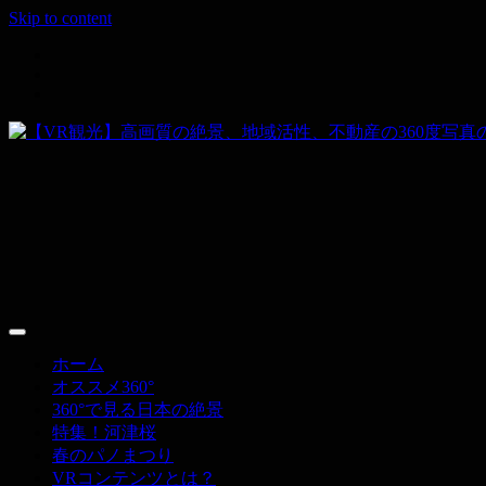
Skip to content
その空間、すべて撮ります。
【VR観光】高画質の絶景、地域活性、不動
ホーム
オススメ360°
360°で見る日本の絶景
特集！河津桜
春のパノまつり
VRコンテンツとは？