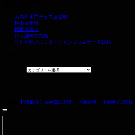
最近の投稿
大島川水門テラス連絡橋
横山展望台
桐垣展望台
ひろ瀬橋の白鳥
ひらかわイルミネーションプロムナード2018
カテゴリー
カテゴリー
© 2026
【VR観光】高画質の絶景、地域活性、不動産の360度写