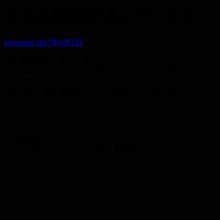
とある動物が潜んでいます
viewtolus
2017年6月2日
東京都葛飾区の水元公園。
6月上旬〜中旬にかけて花菖蒲が見頃となり綺麗な花菖蒲が
一面に広がります。
そんな中とある動物が下の360°写真の中に紛れ込んでいま
す。
その動物とは一体何でしょうか！？
下の画像の上でクリック＆ドラックしてください。360°のパ
ノラマ写真で「さわれる写真」を体験できます