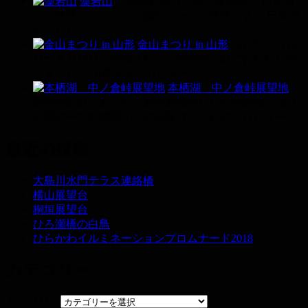
藻岩山
北海道札幌市にある藻岩山。 日本新
三大夜景の一つがここ藻岩山からの夜景です。 日本海
石...
12ビュー
金山まつり in 山形
2019年８月14
日〜８月16日に開催される山形県金山町で行われた金
山まつり。 山車やお...
12ビュー
本栖湖 中ノ倉峠展望地
山
梨県身延町にある中ノ倉峠展望地からの本栖湖。 富士
五湖の一つ本栖湖からの風景は千円札の...
11ビュー
最近の投稿
大島川水門テラス連絡橋
横山展望台
桐垣展望台
ひろ瀬橋の白鳥
ひらかわイルミネーションプロムナード2018
カテゴリー
カテゴリー