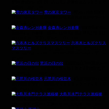
NHK連続テレビ小説「おしん」の舞台となったことで
全国的...
24ビュー
雪の東京タワー
4年ぶりの東京積雪
撮影シリーズ！ 東京都港区から見られる東京タワーを
撮影しました。 ...
20ビュー
金森赤レンガ倉庫
北海道函館市に
ある赤レンガ倉庫。 函館には何度か足を運んだことは
ありますが、写真に収めた...
17ビュー
六本木ヒルズクリス
マスツリー
東京都港区にある六本木ヒルズで点灯され
たクリスマスツリー。 一つ一つの明かりがバイブ...
16
ビュー
荒浜の日の出
宮城県仙台市の荒浜から
の日の出です。 360°見渡す限り赤く染まる幻想的な日
の出でした。...
16ビュー
元荒川の桜並木
埼玉県鴻巣市の元荒
川の桜並木です。 桜のスポットをインターネット上で
探していたところ...
15ビュー
大島川水門テラス連絡橋
東
京都江東区の大島川水門テラス連絡橋。 隅田川テラス
連続化事業で長らく工事中だった永代橋...
12ビュー