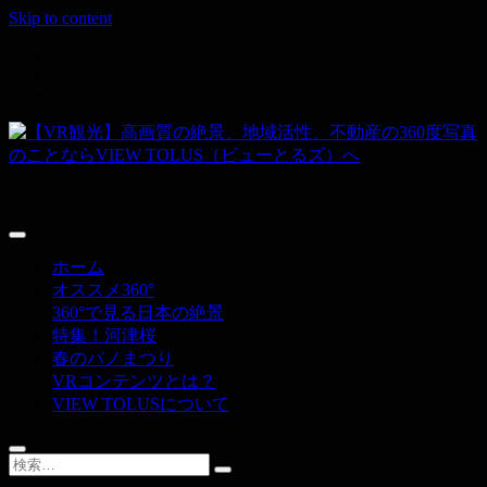
Skip to content
その空間、すべて撮ります。
【VR観光】高画質の絶景、地域活性、
不動産の360度写真のことならVIEW
ホーム
TOLUS（ビューとるズ）へ
オススメ360°
360°で見る日本の絶景
特集！河津桜
春のパノまつり
VRコンテンツとは？
VIEW TOLUSについて