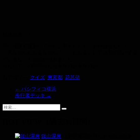
越後製菓ッ！
同じ場所で撮影していたご老人たちと「あれはなんだ？」
「犬なのかたぬきなのか？」「たぬきにしては毛が抜けすぎ
ているな」と会話が弾みました。
はたしてこの動物はたぬきなのか犬なのか。
カテゴリー:
クイズ
,
東京都
,
花菖蒲
←
パシフィコ横浜
歩行者デッキ
→
HOT VIEW（過去30日間）
銀山温泉
山形県尾花沢市にある銀山温泉。