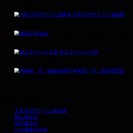
川の桜並木です。 桜のスポットをインターネット上で
探していたところ...
15ビュー
大島川水門テラス連絡橋
東
京都江東区の大島川水門テラス連絡橋。 隅田川テラス
連続化事業で長らく工事中だった永代橋...
12ビュー
藻岩山
北海道札幌市にある藻岩山。 日本新
三大夜景の一つがここ藻岩山からの夜景です。 日本海
石...
12ビュー
金山まつり in 山形
2019年８月14
日〜８月16日に開催される山形県金山町で行われた金
山まつり。 山車やお...
12ビュー
本栖湖 中ノ倉峠展望地
山
梨県身延町にある中ノ倉峠展望地からの本栖湖。 富士
五湖の一つ本栖湖からの風景は千円札の...
11ビュー
最近の投稿
大島川水門テラス連絡橋
横山展望台
桐垣展望台
ひろ瀬橋の白鳥