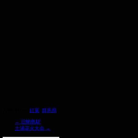
カテゴリー:
紅葉
,
群馬県
←
旧蛸島駅
土浦花火大会
→