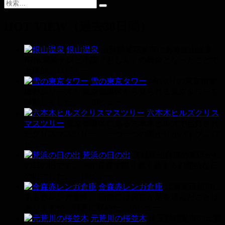
HOT VIEW（過去30日間）
銀山温泉
山形県尾花沢市にある銀山温泉。
NHK連続テレビ小説「おしん」の舞台となったことで
全国的...
21ビュー
雪の東京タワー
4年ぶりの東京積雪
撮影シリーズ！ 東京都港区から見られる東京タワーを
撮影しました。 ...
20ビュー
六本木ヒルズクリス
マスツリー
東京都港区にある六本木ヒルズで点灯され
たクリスマスツリー。 一つ一つの明かりがバイブ...
17
ビュー
荒浜の日の出
宮城県仙台市の荒浜から
の日の出です。 360°見渡す限り赤く染まる幻想的な日
の出でした。...
16ビュー
金森赤レンガ倉庫
北海道函館市に
ある赤レンガ倉庫。 函館には何度か足を運んだことは
ありますが、写真に収めた...
16ビュー
元荒川の桜並木
埼玉県鴻巣市の元荒