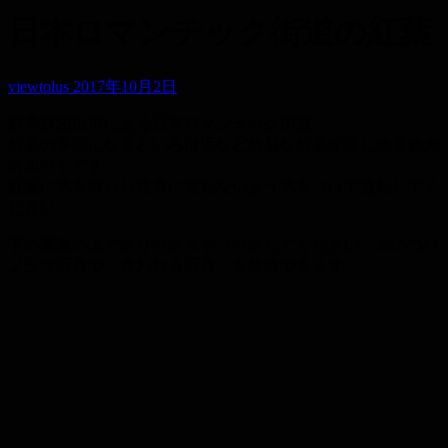
日本ロマンチック街道の紅葉
viewtolus
2017年10月2日
群馬県沼田市にある日本ロマンチック街道。
紅葉の季節になるといろは坂など綺麗な紅葉が楽しめる観光
スポットです。
紅葉に気を取られ路肩に落ちないよう気をつけて運転してく
ださい。
下の画像の上でクリック＆ドラックしてください。360°のパ
ノラマ写真で「さわれる写真」を体験できます