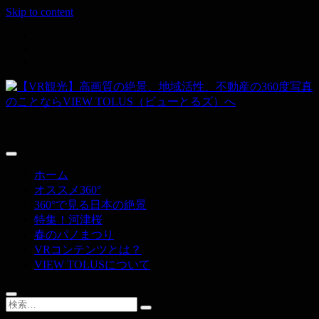
Skip to content
その空間、すべて撮ります。
【VR観光】高画質の絶景、地域活性、
不動産の360度写真のことならVIEW
ホーム
TOLUS（ビューとるズ）へ
オススメ360°
360°で見る日本の絶景
特集！河津桜
春のパノまつり
VRコンテンツとは？
VIEW TOLUSについて