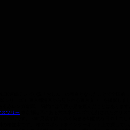
NHK連続テレビ小説「おしん」の舞台となったことで全国的...
影シリーズ！ 東京都港区から見られる東京タワーを撮影しました。
る赤レンガ倉庫。 函館には何度か足を運んだことはありますが
マスツリー
東京都港区にある六本木ヒルズで点灯されたクリスマスツ
日の出です。 360°見渡す限り赤く染まる幻想的な日の出でした。
の桜並木です。 桜のスポットをインターネット上で探していたと