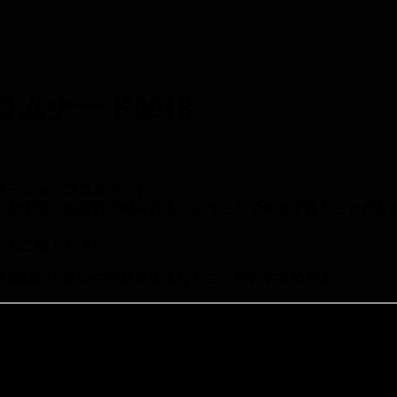
ムナード2018
ネーションプロムナード。
湾「台中市」の提灯で彩られるということで今まで見たことがな
らもご覧ください。
平賀駅にも近いので駐車するならここがおすすめです。