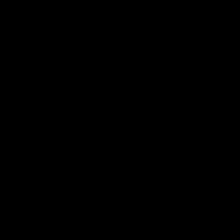
25ビュー
 ...
20ビュー
、写真に収めた...
18ビュー
リー。 一つ一つの明かりがバイブ...
17ビュー
...
17ビュー
ころ...
15ビュー