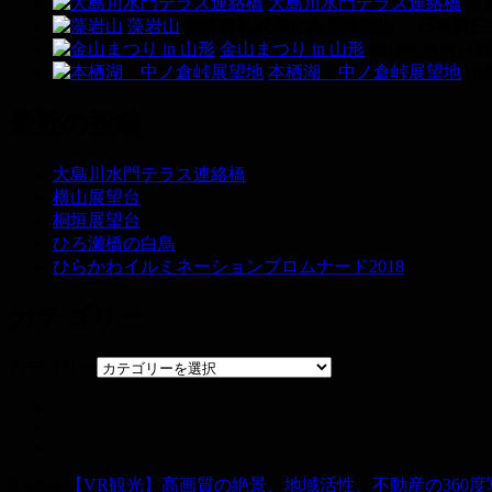
大島川水門テラス連絡橋
東
藻岩山
北海道札幌市にある藻岩山。 日本新三大
金山まつり in 山形
2019年８月1
本栖湖 中ノ倉峠展望地
山
最近の投稿
大島川水門テラス連絡橋
横山展望台
桐垣展望台
ひろ瀬橋の白鳥
ひらかわイルミネーションプロムナード2018
カテゴリー
カテゴリー
© 2026
【VR観光】高画質の絶景、地域活性、不動産の360度写