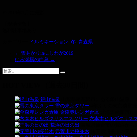
※2019年1月に撮影
【現地情報】
無料駐車場あり
カテゴリー:
イルミネーション
,
冬
,
青森県
←
雪あかりinにしわが2019
ひろ瀬橋の白鳥
→
HOT VIEW（過去30日間）
銀山温泉
山形県尾花沢市にある銀山温泉。 
雪の東京タワー
4年ぶりの東京積雪撮
金森赤レンガ倉庫
北海道函館市にあ
六本木ヒルズクリス
荒浜の日の出
宮城県仙台市の荒浜からの
元荒川の桜並木
埼玉県鴻巣市の元荒川