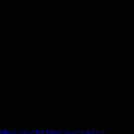
京都江東区の大島川水門テラス連絡橋。 隅田川テラス連続化事業
夜景の一つがここ藻岩山からの夜景です。 日本海石...
12ビ
4日〜８月16日に開催される山形県金山町で行われた金山まつり。 山
梨県身延町にある中ノ倉峠展望地からの本栖湖。 富士五湖の一つ
真のことならVIEW TOLUS（ビューとるズ）へ
|