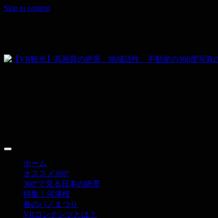
Skip to content
その空間、すべて撮ります。
【VR観光】高画質の絶景、地域活性、不動
ホーム
オススメ360°
360°で見る日本の絶景
特集！河津桜
春のパノまつり
VRコンテンツとは？