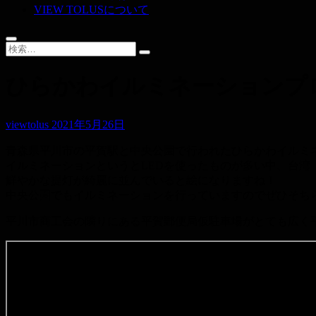
VIEW TOLUSについて
ひらかわイルミネーションプロ
viewtolus
2021年5月26日
青森県平川市の平賀駅と中央公園で行われたひらかわイルミ
イルミネーションというとLEDを使ったものが多い中、台
鮮やかな提灯が綺麗に並んでいると絵になりますね！
中央公園でもイルミネーションを行っていますのでぜひそち
平川市商工会の隣りにある平賀郵便局仮駐車場がとても広く