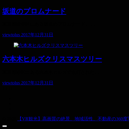
坂道のプロムナード
東京都渋谷区にある坂道のプロムナード。 …
viewtolus
2017年12月31日
六本木ヒルズクリスマスツリー
東京都港区にある六本木ヒルズで点灯された…
viewtolus
2017年12月31日
1 / 1
1
© 2026
【VR観光】高画質の絶景、地域活性、不動産の360度写