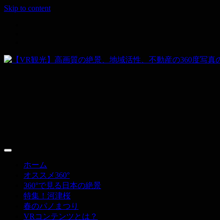
Skip to content
その空間、すべて撮ります。
【VR観光】高画質の絶景、地域活性、不動
ホーム
オススメ360°
360°で見る日本の絶景
特集！河津桜
春のパノまつり
VRコンテンツとは？