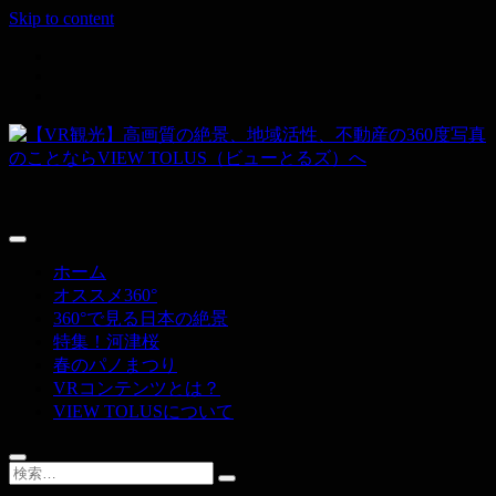
Skip to content
その空間、すべて撮ります。
【VR観光】高画質の絶景、地域活性、
不動産の360度写真のことならVIEW
ホーム
TOLUS（ビューとるズ）へ
オススメ360°
360°で見る日本の絶景
特集！河津桜
春のパノまつり
VRコンテンツとは？
VIEW TOLUSについて