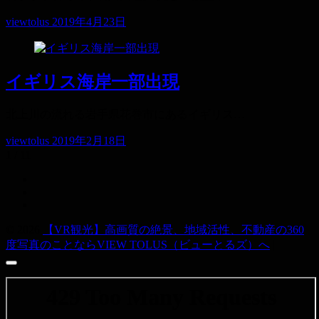
viewtolus
2019年4月23日
イギリス海岸一部出現
北上川の流れる岩手県花巻市にあるイギリス…
viewtolus
2019年2月18日
1 / 1
1
© 2026
【VR観光】高画質の絶景、地域活性、不動産の360
度写真のことならVIEW TOLUS（ビューとるズ）へ
|