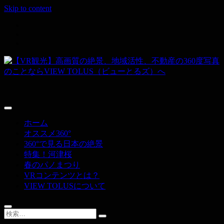
Skip to content
その空間、すべて撮ります。
【VR観光】高画質の絶景、地域活性、
不動産の360度写真のことならVIEW
ホーム
TOLUS（ビューとるズ）へ
オススメ360°
360°で見る日本の絶景
特集！河津桜
春のパノまつり
VRコンテンツとは？
VIEW TOLUSについて