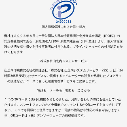
個人情報保護に向けた取り組み
弊社は２００８年８月に一般財団法人日本情報経済社会推進協会認定（JIPDEC）の
指定審査機関である一般社団法人日本印刷産業連合会（日印産連）より、個人情報保
護の適切な取り扱いを行う事業者に付与される、プライバシーマークの付与認定を受
けております
株式会社山之内システムサービス
山之内印刷株式会社の関連会社「株式会社 山之内システムサービス（YSS）」は、24
時間365日安定したサービスをご提供するオペレーターの請負や熟練したプログラマ
ーの派遣など、ニーズに合った運用管理サービスをご提供します。
電話も メールも 地図も ここから
１つのQRコードに便利な機能をまとめました。お問い合わせの際にも使用していた
だけます。スマートフォンのカメラ機能でスキャンするかQRコードをタッチして下
さい。（PCでも同様にご使用できますが、電話の機能は非対応の場合があります）
※「QRコードは（株）デンソーウェーブの商標登録です」