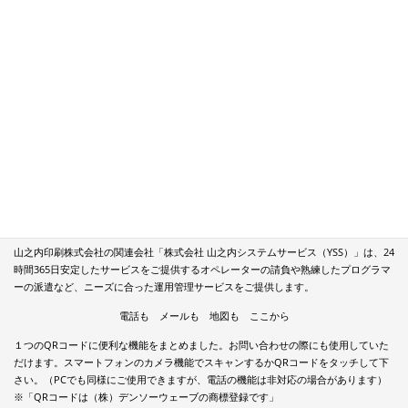
お問い合わせ
TEL 03-3641-1331
個人情報保護に向けた取り組み
弊社は２００８年８月に一般財団法人日本情報経済社会推進協会認定（JIPDEC）の
指定審査機関である一般社団法人日本印刷産業連合会（日印産連）より、個人情報保
護の適切な取り扱いを行う事業者に付与される、プライバシーマークの付与認定を受
けております
株式会社山之内システムサービス
山之内印刷株式会社の関連会社「株式会社 山之内システムサービス（YSS）」は、24
時間365日安定したサービスをご提供するオペレーターの請負や熟練したプログラマ
ーの派遣など、ニーズに合った運用管理サービスをご提供します。
電話も メールも 地図も ここから
１つのQRコードに便利な機能をまとめました。お問い合わせの際にも使用していた
だけます。スマートフォンのカメラ機能でスキャンするかQRコードをタッチして下
さい。（PCでも同様にご使用できますが、電話の機能は非対応の場合があります）
※「QRコードは（株）デンソーウェーブの商標登録です」