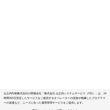
採用情報
個人情報保護方針
お問い合わせ
TEL 03-3641-1331
個人情報保護に向けた取り組み
弊社は２００８年８月に一般財団法人日本情報経済社会推進協会認定（JIPDEC）の
指定審査機関である一般社団法人日本印刷産業連合会（日印産連）より、個人情報保
護の適切な取り扱いを行う事業者に付与される、プライバシーマークの付与認定を受
けております
株式会社山之内システムサービス
山之内印刷株式会社の関連会社「株式会社 山之内システムサービス（YSS）」は、24
時間365日安定したサービスをご提供するオペレーターの請負や熟練したプログラマ
ーの派遣など、ニーズに合った運用管理サービスをご提供します。